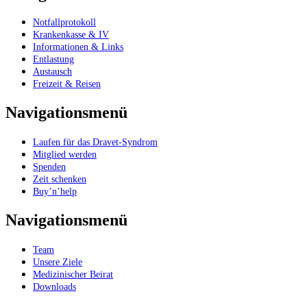
Notfallprotokoll
Krankenkasse & IV
Informationen & Links
Entlastung
Austausch
Freizeit & Reisen
Navigationsmenü
Laufen für das Dravet-Syndrom
Mitglied werden
Spenden
Zeit schenken
Buy’n’help
Navigationsmenü
Team
Unsere Ziele
Medizinischer Beirat
Downloads