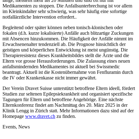
lange, meistens mehr als 20 Minuten und sind oft nur mit
Medikamenten zu stoppen. Die Anfallsunterbrechung ist vor allem
im Kleinkindalter sehr schwierig, was sehr häufig eine sofortige
notfallärztliche Intervention erfordert..
Begleitend oder später können neben tonisch-klonischen oder
fokalen (d.h. kurze lokalisierte) Anfälle auch blitzartige Zuckungen
mit Absencen hinzukommen. Die Häufigkeit der Anfälle nimmt im
Erwachsenenalter tendenziell ab. Die Prognose hinsichtlich der
geistigen und körperlichen Entwicklung ist meist ungünstig. Die
Therapieresistenz dieses Krankheitsbildes stellt die Ärzte und die
Eltern vor grosse Herausforderungen. Die Zulassung eines neuen
anfallsmindernden Medikamentes ist aktuell bei Swissmedic
beantragt. Aktuell ist die Kostenübernahme von Fenfluramin durch
die IV oder Krankenkasse nicht immer gewährt.
Der Verein Dravet Suisse unterstützt betroffene Eltern ideell, fördert
Studien zur seltenen Epilepsiekrankheit und organisiert spezifische
Tagungen für Eltern und betroffene Angehörige. Eine nächste
Elternkonferenz findet am Nachmittag des 20. März 2025 in der
Klinik Lengg in Zürich statt. Mehr Informationen dazu sind auf der
Homepage
www.dravet.ch
zu finden.
Events, News