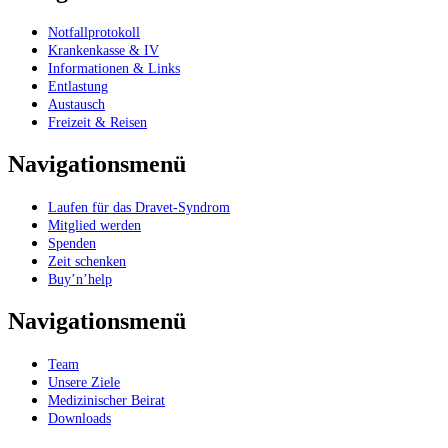
Notfallprotokoll
Krankenkasse & IV
Informationen & Links
Entlastung
Austausch
Freizeit & Reisen
Navigationsmenü
Laufen für das Dravet-Syndrom
Mitglied werden
Spenden
Zeit schenken
Buy’n’help
Navigationsmenü
Team
Unsere Ziele
Medizinischer Beirat
Downloads