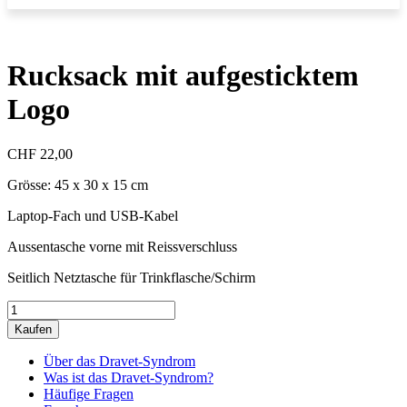
Rucksack mit aufgesticktem
Logo
CHF
22,00
Grösse: 45 x 30 x 15 cm
Laptop-Fach und USB-Kabel
Aussentasche vorne mit Reissverschluss
Seitlich Netztasche für Trinkflasche/Schirm
Rucksack
mit
Kaufen
aufgesticktem
Logo
Über das Dravet-Syndrom
quantity
Was ist das Dravet-Syndrom?
Häufige Fragen