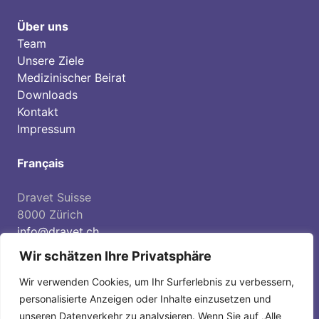
Über uns
Team
Unsere Ziele
Medizinischer Beirat
Downloads
Kontakt
Impressum
Français
Dravet Suisse
8000 Zürich
info@dravet.ch
Spendenkonto:
Wir schätzen Ihre Privatsphäre
IBAN CH36 0900 0000 8559 9491 3
Wir verwenden Cookies, um Ihr Surferlebnis zu verbessern,
personalisierte Anzeigen oder Inhalte einzusetzen und
unseren Datenverkehr zu analysieren. Wenn Sie auf „Alle