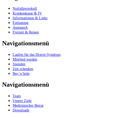
Notfallprotokoll
Krankenkasse & IV
Informationen & Links
Entlastung
Austausch
Freizeit & Reisen
Navigationsmenü
Laufen für das Dravet-Syndrom
Mitglied werden
Spenden
Zeit schenken
Buy’n’help
Navigationsmenü
Team
Unsere Ziele
Medizinischer Beirat
Downloads