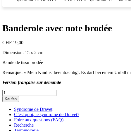
Banderole avec note brodée
CHF
19,00
Dimension: 15 x 2 cm
Bande de tissu brodée
Remarque: « Mein Kind ist beeinträchtigt. Es darf bei einem Unfall ni
Version française sur demande
Banderole
avec
Kaufen
note
brodée
Syndrome de Dravet
quantity
C’est quoi, le syndrome de Dravet?
Foire aux questions (FAQ)
Recherche
Terminologie