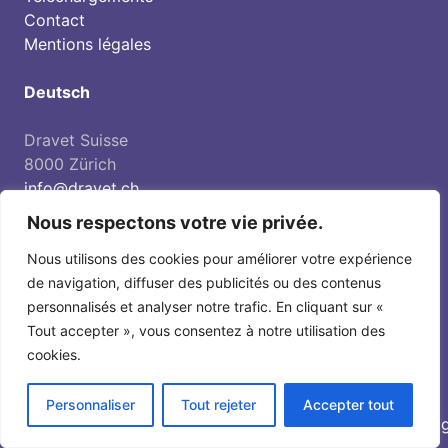
Contact
Mentions légales
Deutsch
Dravet Suisse
8000 Zürich
info@dravet.ch
Compte des dons / PC:
Nous respectons votre vie privée.
IBAN CH36 0900 0000 8559 9491 3
Nous utilisons des cookies pour améliorer votre expérience
de navigation, diffuser des publicités ou des contenus
personnalisés et analyser notre trafic. En cliquant sur «
Tout accepter », vous consentez à notre utilisation des
cookies.
© 2020 Association Syndrome de Dravet Suisse, tous droits réservés, information
sans garantie
Personnaliser
Tout rejeter
Accepter tout